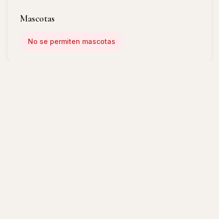
Mascotas
No se permiten mascotas
🚭
Política de Fumado
Propiedad para no fumadores
👶