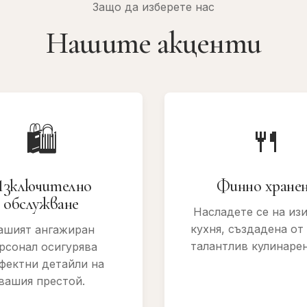
Защо да изберете нас
Нашите акценти
🛍
🍴
зключително
Финно хране
обслужване
Насладете се на из
кухня, създадена от
ашият ангажиран
талантлив кулинарен
рсонал осигурява
фектни детайли на
вашия престой.