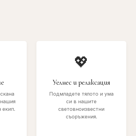
💖
не
Уелнес и релаксация
искана
Подмладете тялото и ума
 нашия
си в нашите
 екип.
световноизвестни
съоръжения.