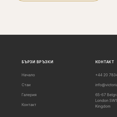
БЪРЗИ ВРЪЗКИ
КОНТАКТ
Начало
+44 20 783
Стаи
info@victori
Галерия
65-67 Belgra
London SW1V
Контакт
Kingdom