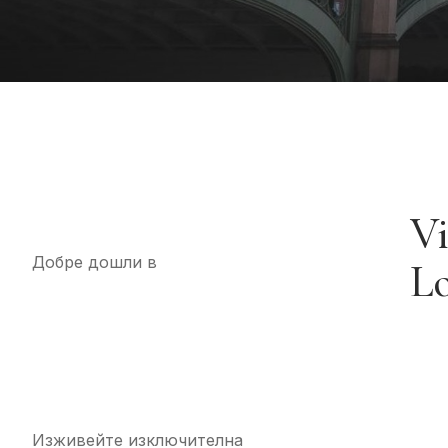
Vi
Добре дошли в
L
Изживейте изключителна