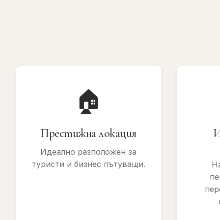
🏠
Престижна локация
И
Идеално разположен за
туристи и бизнес пътуващи.
Н
пе
пер