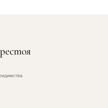
престоя
предимства.