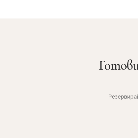
Готови
Резервирай