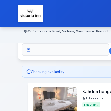
65-67 Belgrave Road, Victoria, Westminster Borough
CHECK-IN
Checking availability...
Kahden heng
1 double bed
Ilmastointi