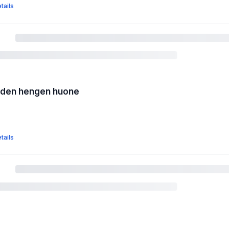
tails
hden hengen huone
tails