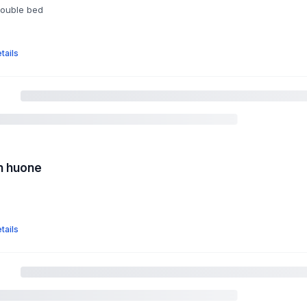
double bed
tails
n huone
tails