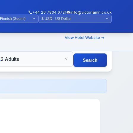
+44 20 7834 6721
info@victoriainn.co.uk
View Hotel Website →
TS
2 Adults
Search