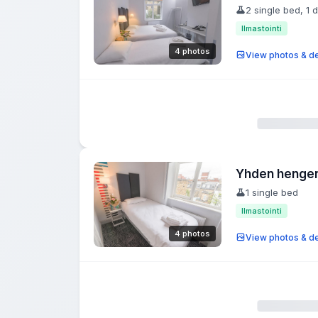
2 single bed, 1 
Ilmastointi
4 photos
View photos & de
Yhden henge
1 single bed
Ilmastointi
4 photos
View photos & de