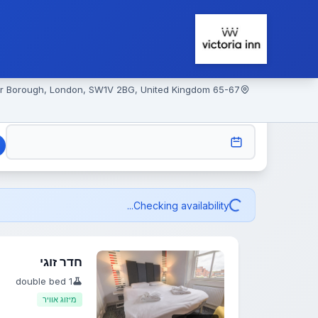
65-67 Belgrave Road, Victoria, Westminster Borough, London, SW1V 2BG, United Kingdom
CHECK-IN
Checking availability...
חדר זוגי
1 double bed
מיזוג אוויר