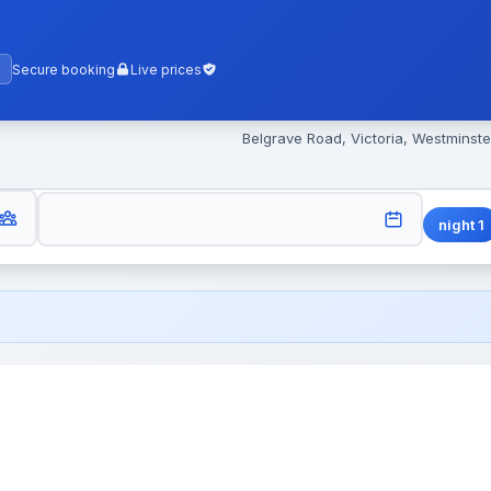
Secure booking
Live prices
UESTS
CHECK-OUT
night
1