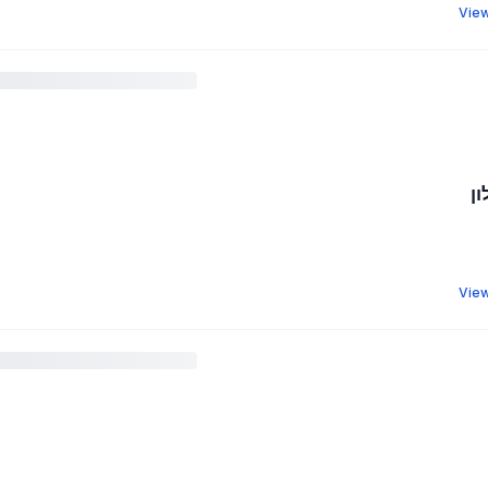
View
ון
View