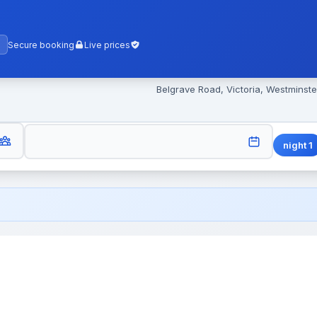
Secure booking
Live prices
UESTS
CHECK-OUT
night
1