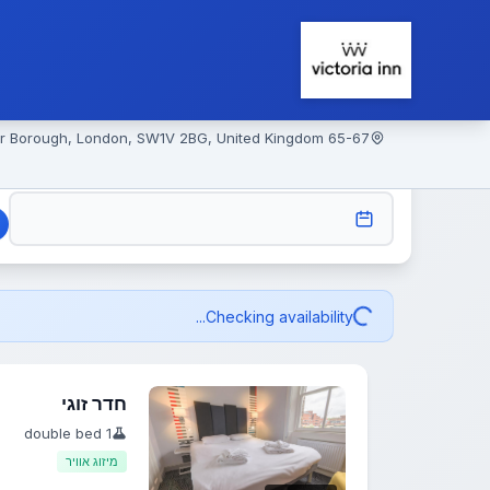
65-67 Belgrave Road, Victoria, Westminster Borough, London, SW1V 2BG, United Kingdom
CHECK-IN
Checking availability...
חדר זוגי
1 double bed
מיזוג אוויר