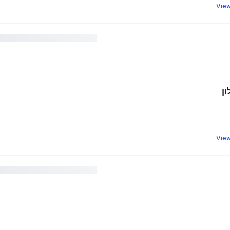
View
ון
View