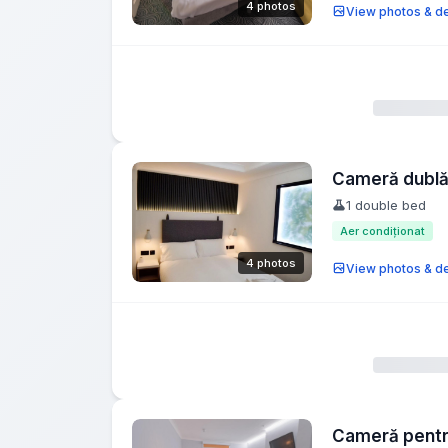
4 photos
View photos & de
Cameră dublă 
1 double bed
Aer condiționat
4 photos
View photos & de
Cameră pentru