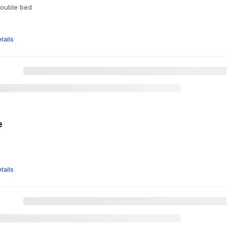
double bed
tails
e
tails