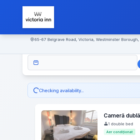
65-67 Belgrave Road, Victoria, Westminster Borough
CHECK-IN
Checking availability...
Cameră dubl
1 double bed
Aer condiționat