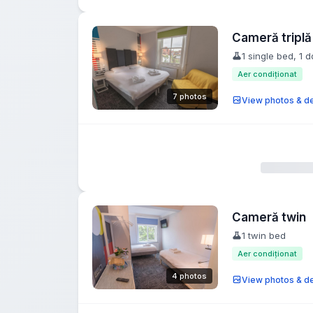
Cameră triplă
1 single bed, 1 
Aer condiționat
7 photos
View photos & de
Cameră twin
1 twin bed
Aer condiționat
4 photos
View photos & de