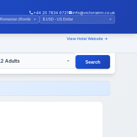
+44 20 7834 6721
info@victoriainn.co.uk
View Hotel Website →
TS
2 Adults
Search