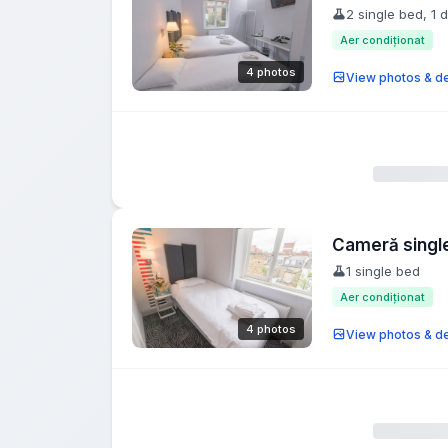
2 single bed, 1 
Aer condiționat
4 photos
View photos & de
Cameră singl
1 single bed
Aer condiționat
4 photos
View photos & de