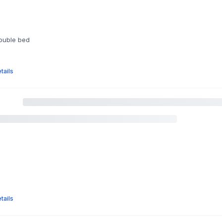
double bed
tails
tails