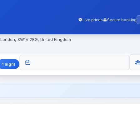
Live prices
Secure booking
, London, SW1V 2BG, United Kingdom
GUES
CHECK-OUT
1
night
ă