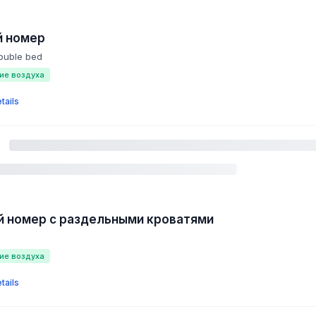
й номер
double bed
ие воздуха
tails
 номер с раздельными кроватями
ие воздуха
tails