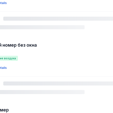
tails
 номер без окна
ие воздуха
tails
омер