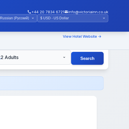
+44 20 7834 6721
info@victoriainn.co.uk
View Hotel Website →
TS
2 Adults
Search