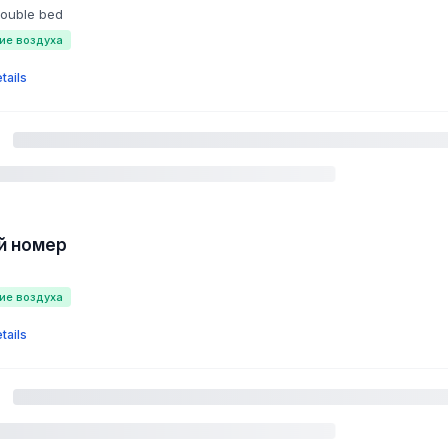
double bed
ие воздуха
tails
й номер
ие воздуха
tails