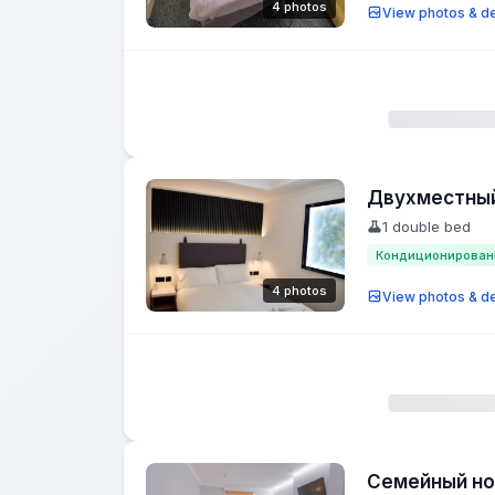
4 photos
View photos & de
Двухместный
1 double bed
Кондиционирован
4 photos
View photos & de
Семейный н