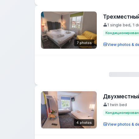
Трехместны
1 single bed, 1 
Кондиционирован
7 photos
View photos & de
Двухместный
1 twin bed
Кондиционирован
4 photos
View photos & de