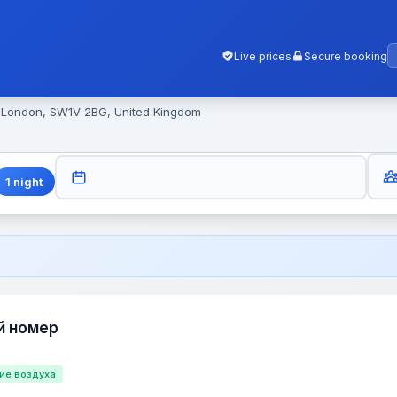
Live prices
Secure booking
, London, SW1V 2BG, United Kingdom
GUES
CHECK-OUT
1
night
й номер
ие воздуха