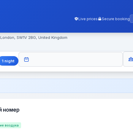
Live prices
Secure booking
, London, SW1V 2BG, United Kingdom
GUES
CHECK-OUT
1
night
й номер
ие воздуха