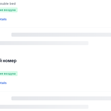
double bed
ие воздуха
tails
й номер
ие воздуха
tails