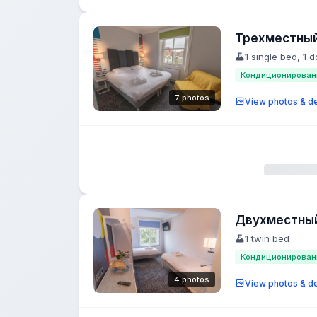
Трехместны
1 single bed, 1 
Кондиционирован
7 photos
View photos & de
Двухместный
1 twin bed
Кондиционирован
4 photos
View photos & de