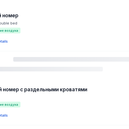
й номер
double bed
ие воздуха
tails
 номер с раздельными кроватями
ие воздуха
tails