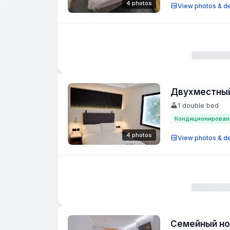
4 photos
View photos & de
Двухместный
1 double bed
Кондиционирован
4 photos
View photos & de
Семейный н