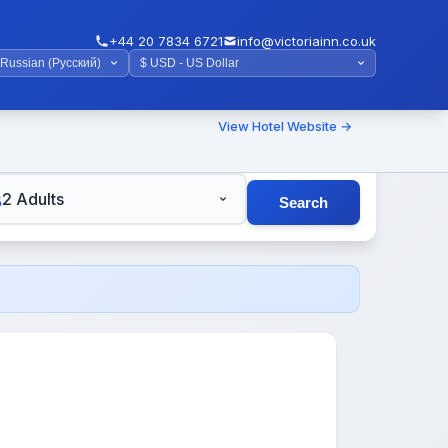
+44 20 7834 6721
info@victoriainn.co.uk
View Hotel Website →
TS
2 Adults
Search