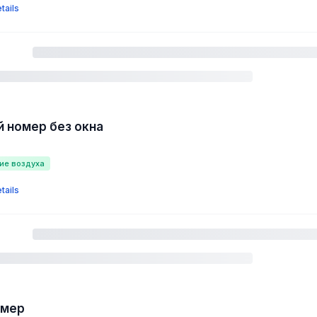
tails
 номер без окна
ие воздуха
tails
омер