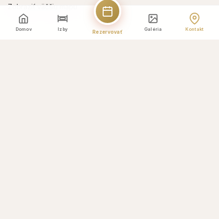
Zobraziť väčšiu mapu
Domov
Izby
Galéria
Kontakt
Rezervovať
Odoslať správu
Vaše meno *
Emailová adresa *
Telefónne číslo