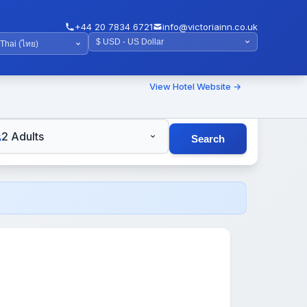
+44 20 7834 6721
info@victoriainn.co.uk
View Hotel Website →
TS
2 Adults
Search