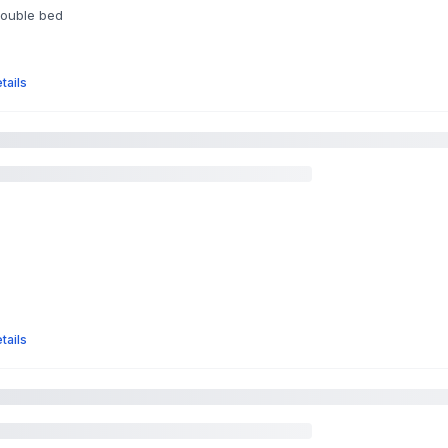
double bed
tails
tails