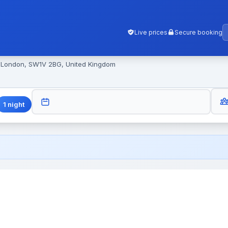
Live prices
Secure booking
, London, SW1V 2BG, United Kingdom
GUES
CHECK-OUT
1
night