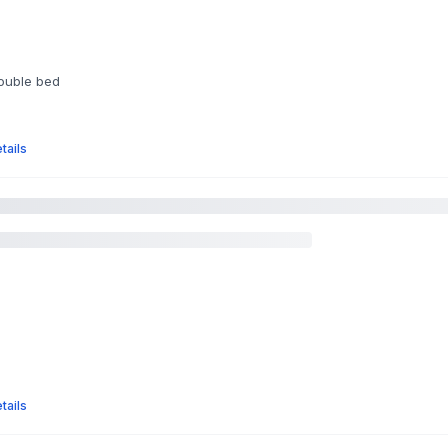
double bed
tails
tails