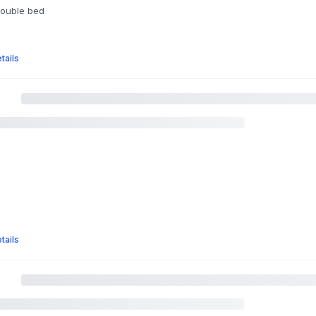
double bed
tails
tails