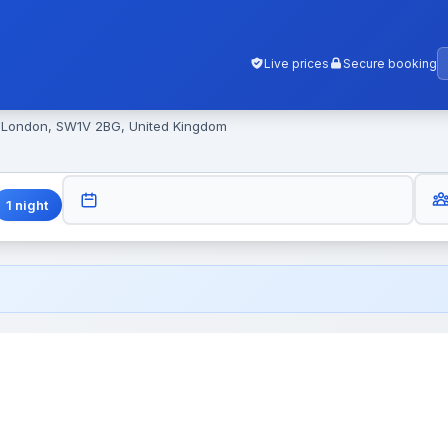
Live prices
Secure booking
, London, SW1V 2BG, United Kingdom
GUES
CHECK-OUT
1
night