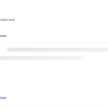
double bed
tails
tails