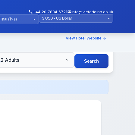
+44 20 7834 6721
info@victoriainn.co.uk
View Hotel Website →
TS
2 Adults
Search