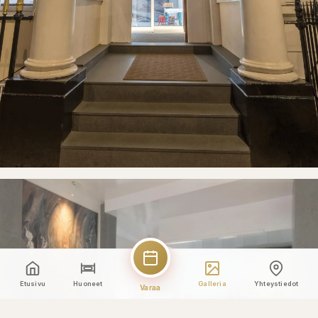
Etusivu
Huoneet
Galleria
Yhteystiedot
Varaa