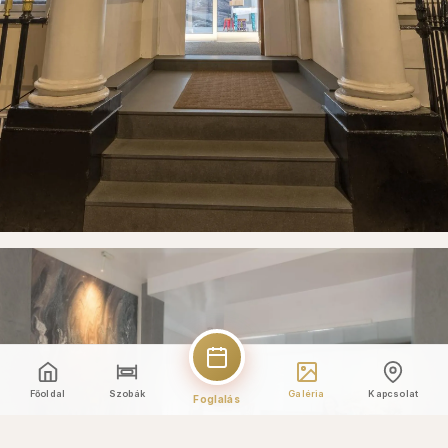
Főoldal
Szobák
Galéria
Kapcsolat
Foglalás