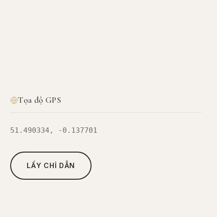
Tọa độ GPS
51.490334, -0.137701
LẤY CHỈ DẪN