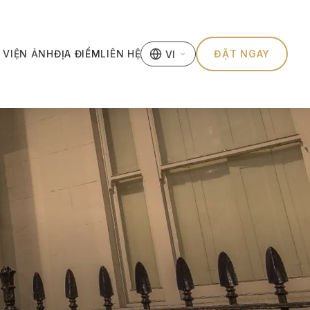
 VIỆN ẢNH
ĐỊA ĐIỂM
LIÊN HỆ
ĐẶT NGAY
VI