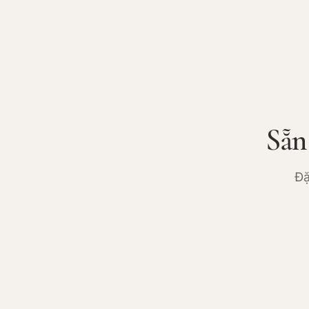
Sẵn
Đặ