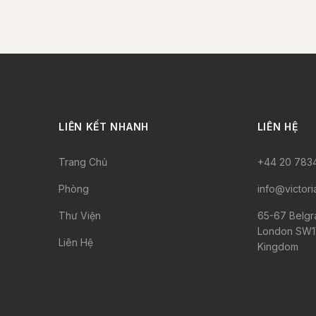
LIÊN KẾT NHANH
LIÊN HỆ
Trang Chủ
+44 20 783
Phòng
info@victori
Thư Viện
65-67 Belgra
London SW1V
Liên Hệ
Kingdom