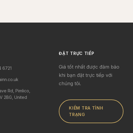
ĐẶT TRỰC TIẾP
Giá tốt nhất được đảm bảo
4 6721
khi bạn đặt trực tiếp với
ainn.co.uk
chúng tôi.
ve Rd, Pimlico,
 2BG, United
KIỂM TRA TÌNH
TRẠNG