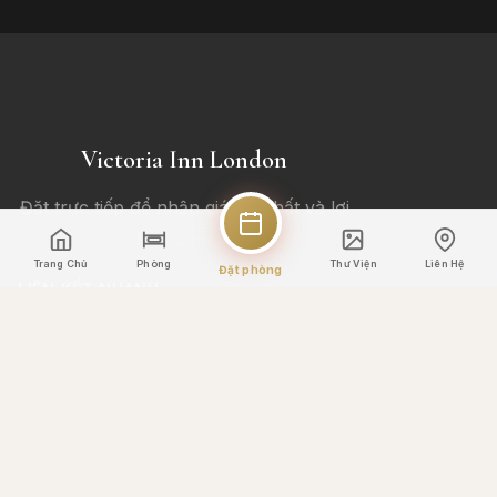
Victoria Inn London
Đặt trực tiếp để nhận giá tốt nhất và lợi
ích độc quyền.
Trang Chủ
Phòng
Thư Viện
Liên Hệ
Đặt phòng
LIÊN KẾT NHANH
Trang Chủ
Phòng
Trải nghiệm
Thư Viện
Liên Hệ
LIÊN HỆ
+44 20 7834 6721
info@victoriainn.co.uk
65-67 Belgrave Rd, Pimlico, London SW1V 2BG, United
Kingdom