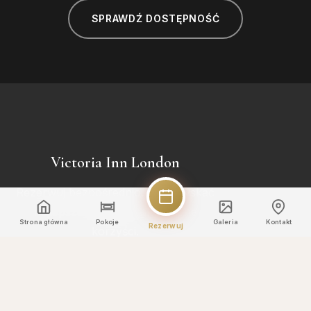
SPRAWDŹ DOSTĘPNOŚĆ
Victoria Inn London
Rezerwuj bezpośrednio, aby uzyskać
najlepsze stawki i ekskluzywne
Strona główna
Pokoje
Galeria
Kontakt
Rezerwuj
korzyści.
SZYBKIE LINKI
Strona główna
Pokoje
Atrakcje
Galeria
Kontakt
KONTAKT