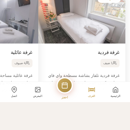
غرفة فردية
غرفة عائلية
1 ضيف
4 ضيوف
غرفة فردية تلفاز بشاشة مسطحة واي فاي
مجاني تكييف حوض استحمام أو دش حمام
خاص مساحة الغرفة 86 قدم مربع سرير
الرئيسية
الغرف
المعرض
اتصل
مفرد أسرة مريحة، 7
احجز
مفردين وسرير مزدو
احجز هذه الغرفة
احجز هذه الغرف