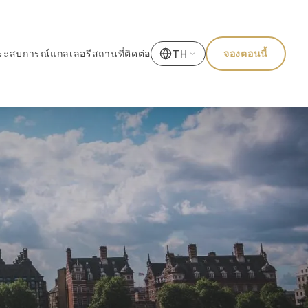
ระสบการณ์
แกลเลอรี
สถานที่
ติดต่อ
จองตอนนี้
TH