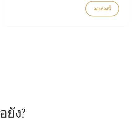
จองห้องนี้
อยัง?