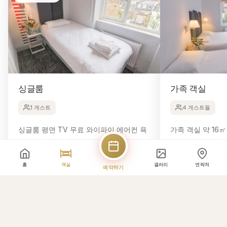
싱글룸
가족 객실
1 게스트
4 게스트들
싱글룸 평면 TV 무료 와이파이 에어컨 욕
가족 객실 약 16㎡ 평면 TV 무료 와이파이
조 또는 샤워기 전용 욕실 객실 크기: 26㎡
에어컨 욕조 또는 샤워기 전용 욕실 객실
싱글 침대 1개 편안한 침대, 7
크기: 약 16㎡ 트윈 침대 2개와 퀸 침대 1개
홈
객실
갤러리
연락처
편안한 침대, 7
예약하기
이 객실 예약하기