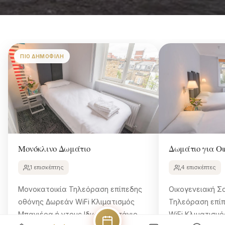
ΠΙΟ ΔΗΜΟΦΙΛΉ
Μονόκλινο Δωμάτιο
Δωμάτιο για Οι
1 επισκέπτης
4 επισκέπτες
Μονοκατοικία Τηλεόραση επίπεδης
Οικογενειακή Σουίτ
οθόνης Δωρεάν WiFi Κλιματισμός
Τηλεόραση επίπεδη
Μπανιέρα ή ντους Ιδιωτικό μπάνιο
WiFi Κλιματισμός Μπανιέρα ή ντους